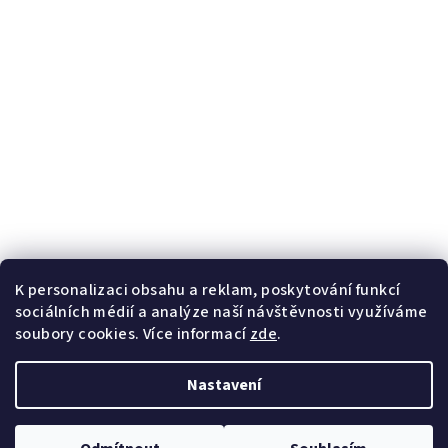
Informace
O nás
Blog
Kontaktní formulář
Věrnostní program
Potřebujete poradit?
+420
728 267 800
Po-Pá 8-16h
K personalizaci obsahu a reklam, poskytování funkcí
info@handybaits.cz
sociálních médií a analýze naší návštěvnosti využíváme
odpovíme do 24h
soubory cookies. Více informací
zde
.
Nastavení
Copyright 2026
Handybaits.cz
. Všechna práva vyhrazena.
Upravit nastavení cookies