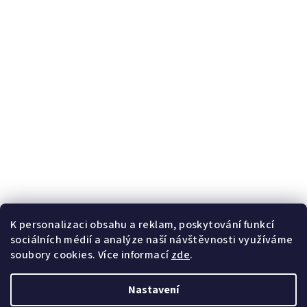
Informace
O nás
Blog
Kontaktní formulář
Věrnostní program
Potřebujete poradit?
+420
728 267 800
Po-Pá 8-16h
K personalizaci obsahu a reklam, poskytování funkcí
info@handybaits.cz
sociálních médií a analýze naší návštěvnosti využíváme
odpovíme do 24h
soubory cookies. Více informací
zde
.
Nastavení