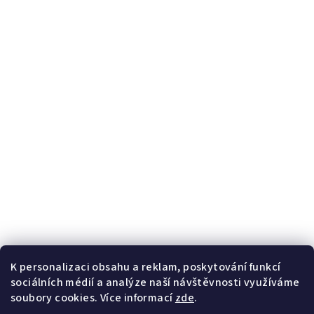
Ochrana osobních údajů
Informace
O nás
Blog
Kontaktní formulář
Věrnostní program
Potřebujete poradit?
+420
728 267 800
Po-Pá 8-16h
K personalizaci obsahu a reklam, poskytování funkcí
info@handybaits.cz
sociálních médií a analýze naší návštěvnosti využíváme
odpovíme do 24h
soubory cookies. Více informací
zde
.