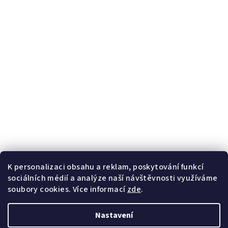
Informace
O nás
Blog
Kontaktní formulář
Věrnostní program
Potřebujete poradit?
+420
728 267 800
Po-Pá 8-16h
K personalizaci obsahu a reklam, poskytování funkcí
info@handybaits.cz
sociálních médií a analýze naší návštěvnosti využíváme
odpovíme do 24h
soubory cookies. Více informací
zde
.
Nastavení